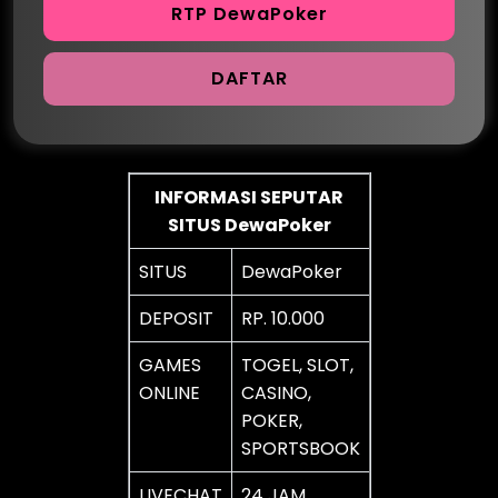
RTP DewaPoker
DAFTAR
INFORMASI SEPUTAR
SITUS DewaPoker
SITUS
DewaPoker
DEPOSIT
RP. 10.000
GAMES
TOGEL, SLOT,
ONLINE
CASINO,
POKER,
SPORTSBOOK
LIVECHAT
24 JAM