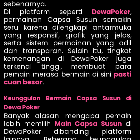
sebenarnya.
Di platform seperti
DewaPoker
,
permainan Capsa Susun semakin
seru karena dilengkapi antarmuka
yang responsif, grafik yang jelas,
serta sistem permainan yang adil
dan transparan. Selain itu, tingkat
kemenangan di DewaPoker juga
terkenal tinggi, membuat para
pemain merasa bermain di sini
pasti
cuan besar
.
Keunggulan Bermain Capsa Susun di
Dewa Poker
Banyak alasan mengapa pemain
lebih memilih
Main Capsa Susun
di
DewaPoker dibanding platform
lainnya. Beberapa keunggulan