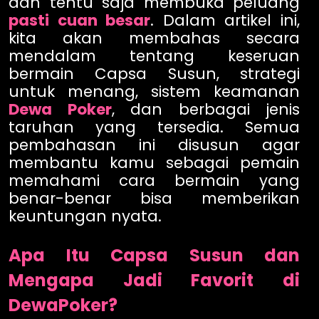
dan tentu saja membuka peluang
pasti cuan besar
. Dalam artikel ini,
kita akan membahas secara
mendalam tentang keseruan
bermain Capsa Susun, strategi
untuk menang, sistem keamanan
Dewa Poker
, dan berbagai jenis
taruhan yang tersedia. Semua
pembahasan ini disusun agar
membantu kamu sebagai pemain
memahami cara bermain yang
benar-benar bisa memberikan
keuntungan nyata.
Apa Itu Capsa Susun dan
Mengapa Jadi Favorit di
DewaPoker?