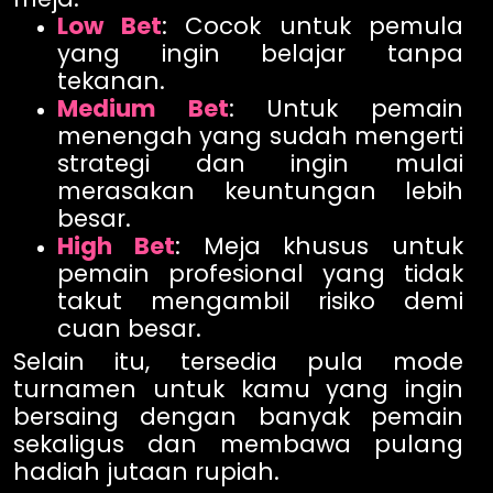
Low Bet
: Cocok untuk pemula
yang ingin belajar tanpa
tekanan.
Medium Bet
: Untuk pemain
menengah yang sudah mengerti
strategi dan ingin mulai
merasakan keuntungan lebih
besar.
High Bet
: Meja khusus untuk
pemain profesional yang tidak
takut mengambil risiko demi
cuan besar.
Selain itu, tersedia pula mode
turnamen untuk kamu yang ingin
bersaing dengan banyak pemain
sekaligus dan membawa pulang
hadiah jutaan rupiah.