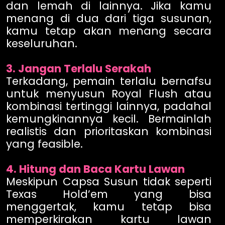
dan lemah di lainnya. Jika kamu
menang di dua dari tiga susunan,
kamu tetap akan menang secara
keseluruhan.
3. Jangan Terlalu Serakah
Terkadang, pemain terlalu bernafsu
untuk menyusun Royal Flush atau
kombinasi tertinggi lainnya, padahal
kemungkinannya kecil. Bermainlah
realistis dan prioritaskan kombinasi
yang feasible.
4. Hitung dan Baca Kartu Lawan
Meskipun Capsa Susun tidak seperti
Texas Hold’em yang bisa
menggertak, kamu tetap bisa
memperkirakan kartu lawan